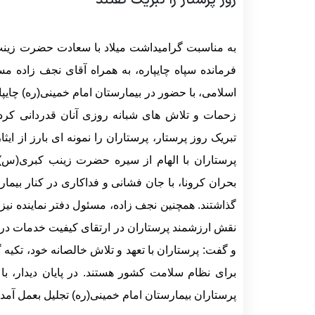
روز پرستار را تبریک گفتند
کارگزینی
امور آزمایشگاههای بهداشت
به مناسبت گرامیداشت میلاد با سعادت حضرت زینب 
فرمانده سپاه چایپاره، به همراه آقای نجف زاده 
اسلامی، با حضور در بیمارستان امام خمینی(ره) چایپا
زحمات و تلاش های شبانه روزی آنان قدردانی کردند
تبریک روز پرستار، پرستاران را نمونه ای بارز از ا
پرستاران با الهام از سیره حضرت زینب کبری(س)
بحران کرونا، با جان فشانی و فداکاری در کنار بیماران
گذاشتند. همچنین نجف زاده، مسئول دفتر نماینده نیز
نقش ارزشمند پرستاران در ارتقای کیفیت خدمات درم
و گفت: پرستاران با تعهد و تلاش خالصانه خود، تکیه
برای نظام سلامت کشور هستند. در پایان دیدار، ب
پرستاران بیمارستان امام خمینی(ره) تجلیل بعمل آمد.